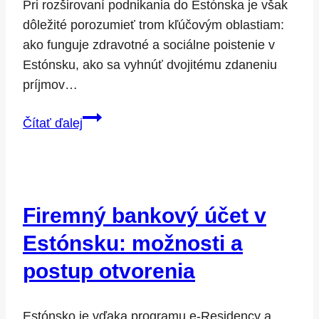
Pri rozširovaní podnikania do Estónska je však
dôležité porozumieť trom kľúčovým oblastiam:
ako funguje zdravotné a sociálne poistenie v
Estónsku, ako sa vyhnúť dvojitému zdaneniu
príjmov…
Podnikanie
Čítať ďalej
v
Estónsku:
dane,
poistenie
Firemný bankový účet v
a
zamestnávanie
Estónsku: možnosti a
v
postup otvorenia
praxi
Estónsko je vďaka programu e-Residency a