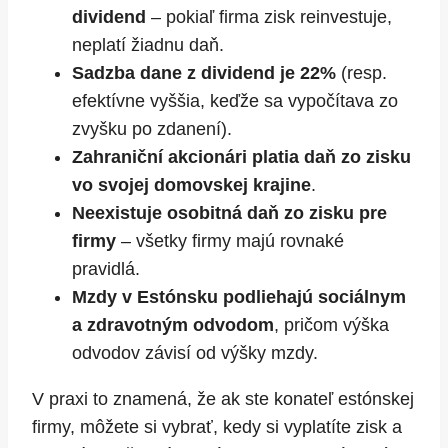
dividend
– pokiaľ firma zisk reinvestuje,
neplatí žiadnu daň.
Sadzba dane z dividend je 22%
(resp.
efektívne vyššia, keďže sa vypočítava zo
zvyšku po zdanení).
Zahraniční akcionári platia daň zo zisku
vo svojej domovskej krajine
.
Neexistuje osobitná daň zo zisku pre
firmy
– všetky firmy majú rovnaké
pravidlá.
Mzdy v Estónsku podliehajú sociálnym
a zdravotným odvodom
, pričom výška
odvodov závisí od výšky mzdy.
V praxi to znamená, že ak ste konateľ estónskej
firmy, môžete si vybrať, kedy si vyplatíte zisk a