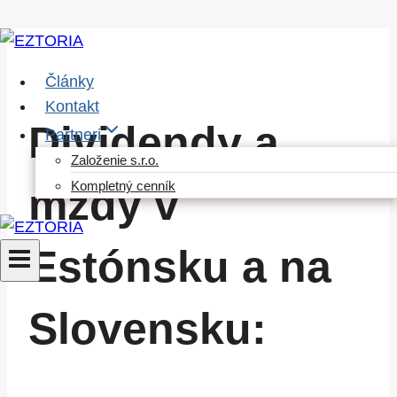
Skip
to
Články
content
Kontakt
Dividendy a
Partneri
Založenie s.r.o.
Kompletný cenník
mzdy v
Estónsku a na
Slovensku: