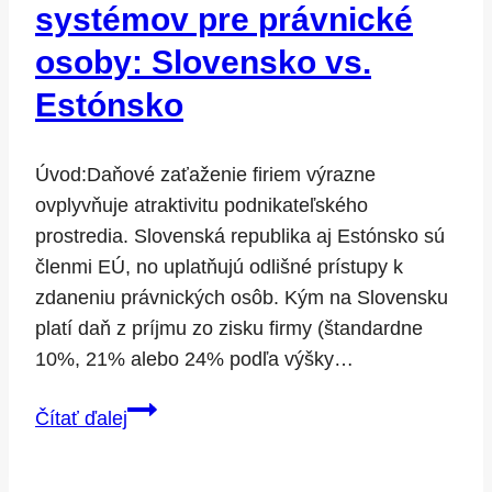
systémov pre právnické
osoby: Slovensko vs.
Estónsko
Úvod:Daňové zaťaženie firiem výrazne
ovplyvňuje atraktivitu podnikateľského
prostredia. Slovenská republika aj Estónsko sú
členmi EÚ, no uplatňujú odlišné prístupy k
zdaneniu právnických osôb. Kým na Slovensku
platí daň z príjmu zo zisku firmy (štandardne
10%, 21% alebo 24% podľa výšky…
Porovnanie
Čítať ďalej
daňových
systémov