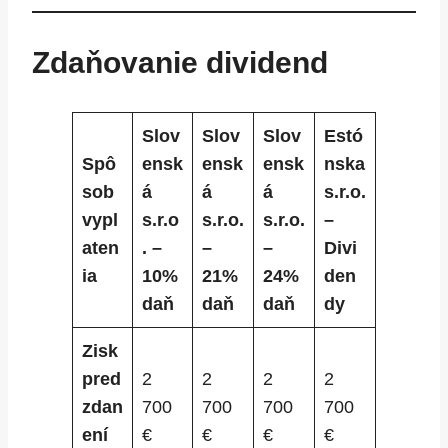
Zdaňovanie dividend
Slov
Slov
Slov
Estó
Spô
ensk
ensk
ensk
nska
sob
á
á
á
s.r.o.
vypl
s.r.o
s.r.o.
s.r.o.
–
aten
. –
–
–
Divi
ia
10%
21%
24%
den
daň
daň
daň
dy
Zisk
pred
2
2
2
2
zdan
700
700
700
700
ení
€
€
€
€