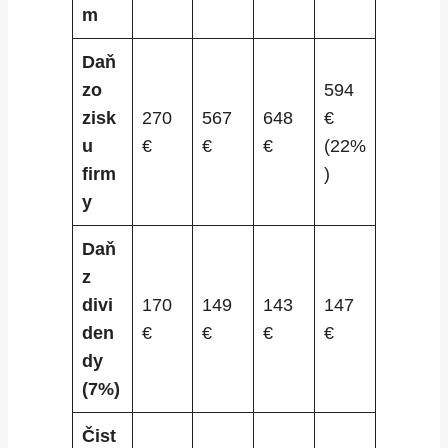
m
Daň
zo
594
zisk
270
567
648
€
u
€
€
€
(22%
firm
)
y
Daň
z
divi
170
149
143
147
den
€
€
€
€
dy
(7%)
Čist