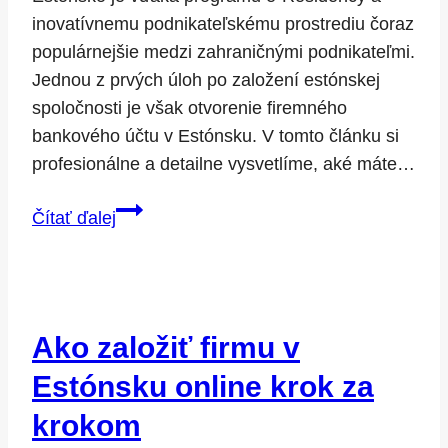
inovatívnemu podnikateľskému prostrediu čoraz
populárnejšie medzi zahraničnými podnikateľmi.
Jednou z prvých úloh po založení estónskej
spoločnosti je však otvorenie firemného
bankového účtu v Estónsku. V tomto článku si
profesionálne a detailne vysvetlíme, aké máte…
Firemný
Čítať ďalej
bankový
účet
v
Estónsku:
Ako založiť firmu v
možnosti
a
Estónsku online krok za
postup
krokom
otvorenia