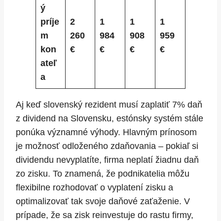
ý
príje
2
1
1
1
m
260
984
908
959
kon
€
€
€
€
ateľ
a
Aj keď slovenský rezident musí zaplatiť 7% daň
z dividend na Slovensku, estónsky systém stále
ponúka významné výhody. Hlavným prínosom
je možnosť odloženého zdaňovania – pokiaľ si
dividendu nevyplatíte, firma neplatí žiadnu daň
zo zisku. To znamená, že podnikatelia môžu
flexibilne rozhodovať o vyplatení zisku a
optimalizovať tak svoje daňové zaťaženie. V
prípade, že sa zisk reinvestuje do rastu firmy,