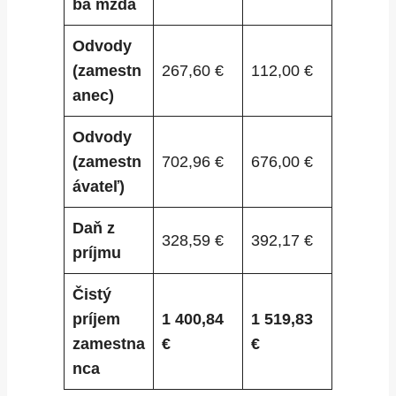
bá mzda
Odvody
(zamestn
267,60 €
112,00 €
anec)
Odvody
(zamestn
702,96 €
676,00 €
ávateľ)
Daň z
328,59 €
392,17 €
príjmu
Čistý
príjem
1 400,84
1 519,83
zamestna
€
€
nca