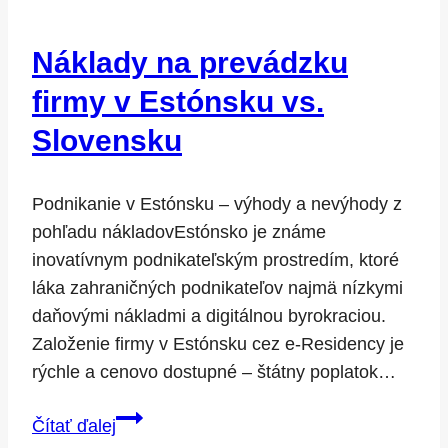
pre
právnické
Náklady na prevádzku
osoby:
Slovensko
firmy v Estónsku vs.
vs.
Slovensku
Estónsko
Podnikanie v Estónsku – výhody a nevýhody z
pohľadu nákladovEstónsko je známe
inovatívnym podnikateľským prostredím, ktoré
láka zahraničných podnikateľov najmä nízkymi
daňovými nákladmi a digitálnou byrokraciou.
Založenie firmy v Estónsku cez e-Residency je
rýchle a cenovo dostupné – štátny poplatok…
Náklady
Čítať ďalej
na