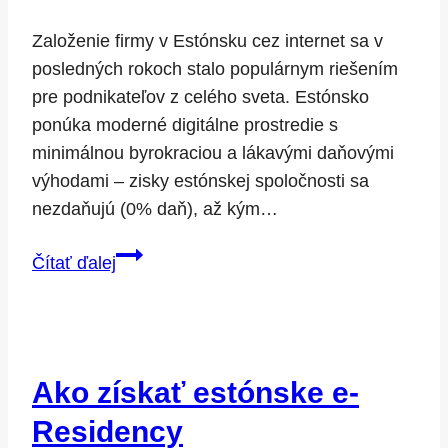
Založenie firmy v Estónsku cez internet sa v
posledných rokoch stalo populárnym riešením
pre podnikateľov z celého sveta. Estónsko
ponúka moderné digitálne prostredie s
minimálnou byrokraciou a lákavými daňovými
výhodami – zisky estónskej spoločnosti sa
nezdaňujú (0% daň), až kým…
Ako
Čítať ďalej
založiť
firmu
v
Estónsku
Ako získať estónske e-
online
krok
Residency