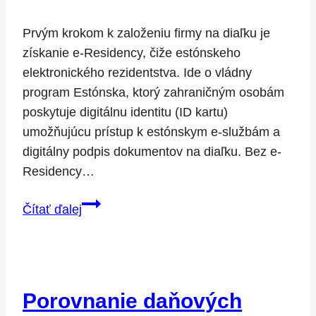
za
krokom
Prvým krokom k založeniu firmy na diaľku je
získanie e-Residency, čiže estónskeho
elektronického rezidentstva. Ide o vládny
program Estónska, ktorý zahraničným osobám
poskytuje digitálnu identitu (ID kartu)
umožňujúcu prístup k estónskym e-službám a
digitálny podpis dokumentov na diaľku. Bez e-
Residency…
Ako
Čítať ďalej
získať
estónske
e-
Residency
Porovnanie daňových