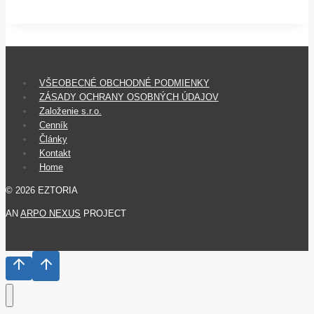
prevádzku
firmy
v
Estónsku
VŠEOBECNÉ OBCHODNÉ PODMIENKY
vs.
ZÁSADY OCHRANY OSOBNÝCH ÚDAJOV
Založenie s.r.o.
Slovensku
Cenník
Články
Kontakt
Home
© 2026 EZTORIA
AN
ARPO NEXUS
PROJECT