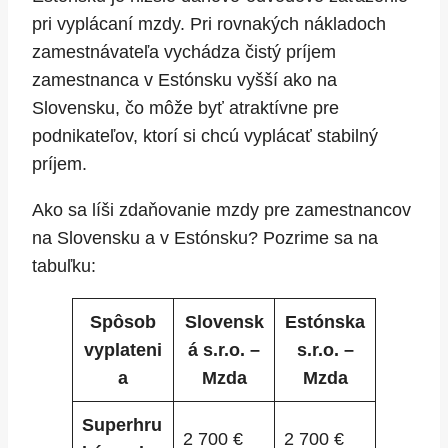
pri vyplácaní mzdy. Pri rovnakých nákladoch
zamestnávateľa vychádza čistý príjem
zamestnanca v Estónsku vyšší ako na
Slovensku, čo môže byť atraktívne pre
podnikateľov, ktorí si chcú vyplácať stabilný
príjem.
Ako sa líši zdaňovanie mzdy pre zamestnancov
na Slovensku a v Estónsku? Pozrime sa na
tabuľku:
Spôsob
Slovensk
Estónska
vyplateni
á s.r.o. –
s.r.o. –
a
Mzda
Mzda
Superhru
2 700 €
2 700 €